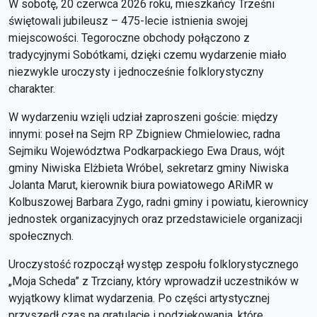
W sobotę, 20 czerwca 2026 roku, mieszkańcy Trześni
świętowali jubileusz – 475-lecie istnienia swojej
miejscowości. Tegoroczne obchody połączono z
tradycyjnymi Sobótkami, dzięki czemu wydarzenie miało
niezwykle uroczysty i jednocześnie folklorystyczny
charakter.
W wydarzeniu wzięli udział zaproszeni goście: między
innymi: poseł na Sejm RP Zbigniew Chmielowiec, radna
Sejmiku Województwa Podkarpackiego Ewa Draus, wójt
gminy Niwiska Elżbieta Wróbel, sekretarz gminy Niwiska
Jolanta Marut, kierownik biura powiatowego ARiMR w
Kolbuszowej Barbara Zygo, radni gminy i powiatu, kierownicy
jednostek organizacyjnych oraz przedstawiciele organizacji
społecznych.
Uroczystość rozpoczął występ zespołu folklorystycznego
„Moja Scheda” z Trzciany, który wprowadził uczestników w
wyjątkowy klimat wydarzenia. Po części artystycznej
przyszedł czas na gratulacje i podziękowania, które