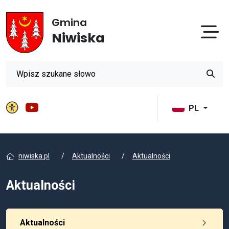
Gmina
Otw
Niwiska
Wyszukiwarka
Przyci
Panel ustawień witryny
Gmina Niwiska na YouTube
PL
niwiska.pl
Aktualności
Aktualności
Aktualności
Aktualności