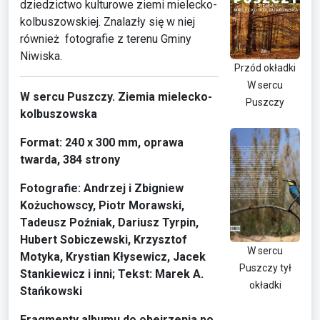
dziedzictwo kulturowe ziemi mielecko-
kolbuszowskiej. Znalazły się w niej
również fotografie z terenu Gminy
Niwiska.
Przód okładki
W sercu
W sercu Puszczy. Ziemia mielecko-
Puszczy
kolbuszowska
Format: 240 x 300 mm, oprawa
twarda, 384 strony
Fotografie: Andrzej i Zbigniew
Kożuchowscy, Piotr Morawski,
Tadeusz Poźniak, Dariusz Tyrpin,
Hubert Sobiczewski, Krzysztof
W sercu
Motyka, Krystian Kłysewicz, Jacek
Puszczy tył
Stankiewicz i inni; Tekst: Marek A.
okładki
Stańkowski
Fragmenty albumu do obejrzenia po