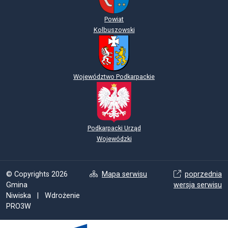
Powiat
Kolbuszowski
Województwo Podkarpackie
Podkarpacki Urząd
Wojewódzki
© Copyrights 2026
Mapa serwisu
poprzednia
Gmina
wersja serwisu
Niwiska | Wdrożenie
PRO3W