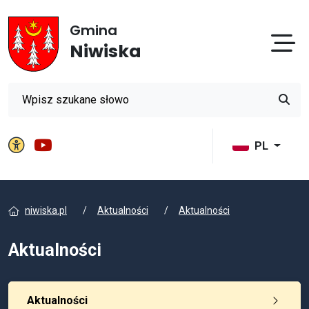
Gmina
Otw
Niwiska
Wyszukiwarka
Przyci
Panel ustawień witryny
Gmina Niwiska na YouTube
PL
niwiska.pl
Aktualności
Aktualności
Aktualności
Aktualności