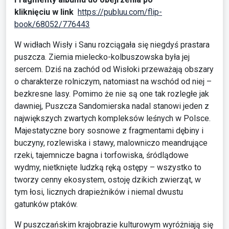
kliknięciu w link
https://publuu.com/flip-
book/68052/776443
W widłach Wisły i Sanu rozciągała się niegdyś prastara
puszcza. Ziemia mielecko-kolbuszowska była jej
sercem. Dziś na zachód od Wisłoki przeważają obszary
o charakterze rolniczym, natomiast na wschód od niej –
bezkresne lasy. Pomimo że nie są one tak rozległe jak
dawniej, Puszcza Sandomierska nadal stanowi jeden z
największych zwartych kompleksów leśnych w Polsce.
Majestatyczne bory sosnowe z fragmentami dębiny i
buczyny, rozlewiska i stawy, malowniczo meandrujące
rzeki, tajemnicze bagna i torfowiska, śródlądowe
wydmy, nietknięte ludzką ręką ostępy – wszystko to
tworzy cenny ekosystem, ostoję dzikich zwierząt, w
tym łosi, licznych drapieżników i niemal dwustu
gatunków ptaków.
W puszczańskim krajobrazie kulturowym wyróżniają się