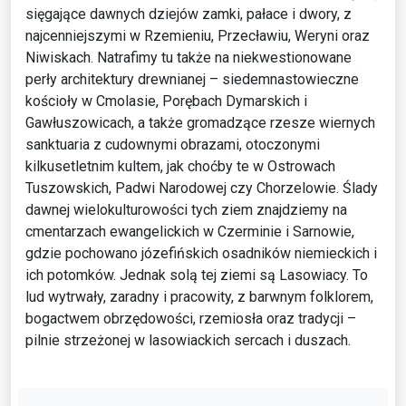
sięgające dawnych dziejów zamki, pałace i dwory, z
najcenniejszymi w Rzemieniu, Przecławiu, Weryni oraz
Niwiskach. Natrafimy tu także na niekwestionowane
perły architektury drewnianej – siedemnastowieczne
kościoły w Cmolasie, Porębach Dymarskich i
Gawłuszowicach, a także gromadzące rzesze wiernych
sanktuaria z cudownymi obrazami, otoczonymi
kilkusetletnim kultem, jak choćby te w Ostrowach
Tuszowskich, Padwi Narodowej czy Chorzelowie. Ślady
dawnej wielokulturowości tych ziem znajdziemy na
cmentarzach ewangelickich w Czerminie i Sarnowie,
gdzie pochowano józefińskich osadników niemieckich i
ich potomków. Jednak solą tej ziemi są Lasowiacy. To
lud wytrwały, zaradny i pracowity, z barwnym folklorem,
bogactwem obrzędowości, rzemiosła oraz tradycji –
pilnie strzeżonej w lasowiackich sercach i duszach.