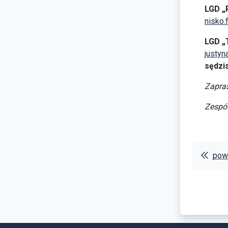
LGD „
nisko.
LGD „
justy
sędzi
Zapras
Zespó
powr