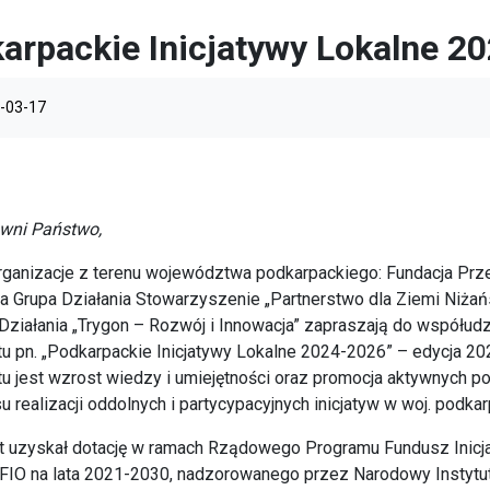
arpackie Inicjatywy Lokalne 2
-03-17
wni Państwo,
rganizacje z terenu województwa podkarpackiego: Fundacja Prz
a Grupa Działania Stowarzyszenie „Partnerstwo dla Ziemi Niżańs
Działania „Trygon – Rozwój i Innowacja” zapraszają do współudzi
tu pn. „Podkarpackie Inicjatywy Lokalne 2024-2026” – edycja 2
tu jest wzrost wiedzy i umiejętności oraz promocja aktywnych 
u realizacji oddolnych i partycypacyjnych inicjatyw w woj. podka
t uzyskał dotację w ramach Rządowego Programu Fundusz Inicj
IO na lata 2021-2030, nadzorowanego przez Narodowy Instytu