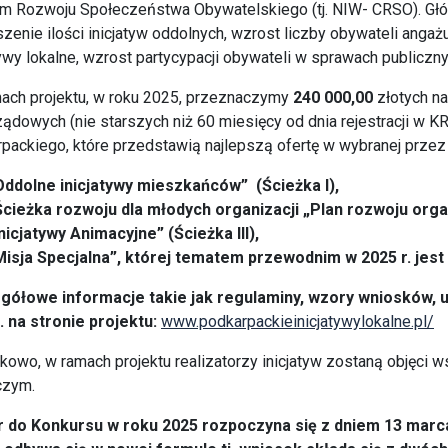
m Rozwoju Społeczeństwa Obywatelskiego (tj. NIW- CRSO). Głó
zenie ilości inicjatyw oddolnych, wzrost liczby obywateli angaż
tywy lokalne, wzrost partycypacji obywateli w sprawach publiczn
ach projektu, w roku 2025, przeznaczymy
240 000,00
złotych na
ądowych (nie starszych niż 60 miesięcy od dnia rejestracji w K
packiego, które przedstawią najlepszą ofertę w wybranej przez 
Oddolne inicjatywy mieszkańców” (Ścieżka I),
Ścieżka rozwoju dla młodych organizacji „Plan rozwoju organi
Inicjatywy Animacyjne” (Ścieżka III),
Misja Specjalna”, której tematem przewodnim w 2025 r. jest „
gółowe informacje takie jak regulaminy, wzory wniosków,
. na stronie projektu:
www.podkarpackieinicjatywylokalne.pl/
owo, w ramach projektu realizatorzy inicjatyw zostaną objęci
czym.
 do Konkursu w roku 2025 rozpoczyna się z dniem 13 marca i