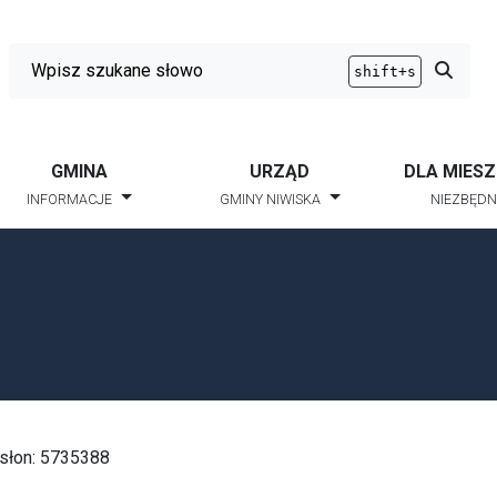
Wyszukiwarka
Przycis
shift+s
GMINA
URZĄD
DLA MIES
INFORMACJE
GMINY NIWISKA
NIEZBĘDN
słon: 5735388