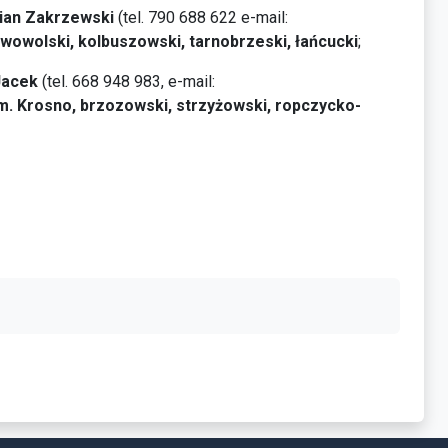
ian Zakrzewski
(tel. 790 688 622 e-mail:
lowowolski, kolbuszowski, tarnobrzeski, łańcucki
;
Jacek
(tel. 668 948 983, e-mail:
i, m. Krosno, brzozowski, strzyżowski, ropczycko-