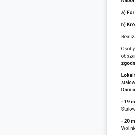
Nabór
a) Fo
b) Kró
Realiz
Osoby
obsza
zgodn
Lokal
stalow
Damia
- 19 m
Stalow
- 20 m
Wolini