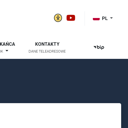
Panel ustawień witry
Gmina Niwiska na
k szukaj
PL
ZKAŃCA
KONTAKTY
BIP
IK
DANE TELEADRESOWE