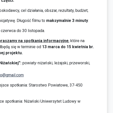
 części:
skodawcy, cel działania, obszar, rezultaty, budżet;
cjatywę. Długość filmu to
maksymalnie 3 minuty
.
 czerwca do 30 listopada.
praszamy na spotkania informacyjne
, które na
będą się w terminie od
13 marca do 15 kwietnia br.
j projektu.
iżańskiej”:
powiaty-niżański, leżajski, przeworski,
fio@gmail.com
jsce spotkania: Starostwo Powiatowe, 37-450
ce spotkania: Niżański Uniwersytet Ludowy w