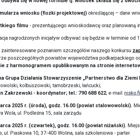
 odbywa się w nowej formule tj. wniosek składa się z dwóch
rmularza wniosku (fiszki projektowej)
określającej – dane wnio
tkiego filmu
- prezentującego wnioskodawcę oraz planowaną ini
acja nagrodzonych inicjatyw odbywać się będzie w terminie od 1
 zainteresowane poznaniem szczegółów naszego konkursu
za
rze poszczególnych powiatów województwa podkarpackiego od
ie z harmonogramem opublikowanym na stronie internetowe
na Grupa Działania Stowarzyszenie „Partnerstwo dla Ziemi N
owolski, kolbuszowski, tarnobrzeski, łańcucki;
n Zakrzewski - koordynator; tel.:
790 688 622
; e-mail:
nisko.
arca 2025 r. (środa), godz. 16.00 (powiat stalowowolski).
Mie
a Wola, ul. Podleśna 15, sala zarządu.
arca 2025 r. (czwartek), godz. 16.00 (powiat niżański).
Miejs
e; ul. Piaskowa 10, 37-400 Wolina, sala szkoleniowa - parter.