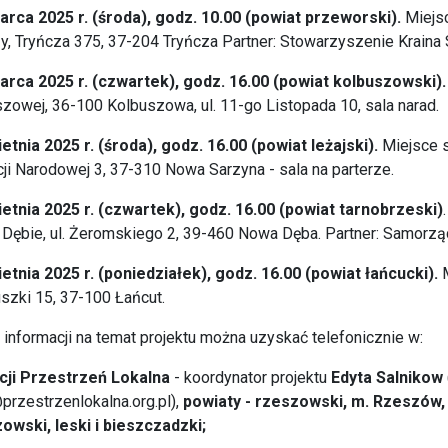
arca 2025 r. (środa), godz. 10.00 (powiat przeworski).
Miejsc
y, Tryńcza 375, 37-204 Tryńcza Partner: Stowarzyszenie Kraina 
arca 2025 r. (czwartek), godz. 16.00 (powiat kolbuszowski).
zowej, 36-100 Kolbuszowa, ul. 11-go Listopada 10, sala narad.
ietnia 2025 r. (środa), godz. 16.00 (powiat leżajski).
Miejsce s
ji Narodowej 3, 37-310 Nowa Sarzyna - sala na parterze.
ietnia 2025 r. (czwartek), godz. 16.00 (powiat tarnobrzeski)
Dębie, ul. Żeromskiego 2, 39-460 Nowa Dęba. Partner: Samorz
ietnia 2025 r. (poniedziałek), godz. 16.00 (powiat łańcucki).
M
szki 15, 37-100 Łańcut.
 informacji na temat projektu można uzyskać telefonicznie w:
cji Przestrzeń Lokalna
- koordynator projektu
Edyta Salnikow
przestrzenlokalna.org.pl),
powiaty - rzeszowski, m. Rzeszów, 
owski, leski i bieszczadzki;