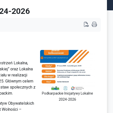
024-2026
estrzeń Lokalna,
kiej” oraz Lokalna
ału w realizacji
025. Głównym celem
postaw społecznych z
rpackim.
Podkarpackie Inicjatywy Lokalne
2024-2026
atyw Obywatelskich
t Wolności –