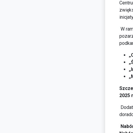
Centru
zwięks
inicja
W ram
pozarz
podkar
„
„
„
„
Szcze
2025 r
Dodatk
dorad
Nabór