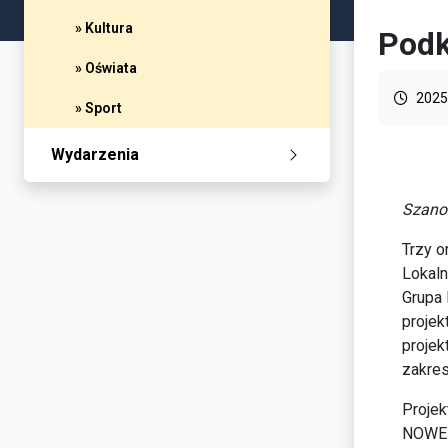
» Kultura
Podk
» Oświata
2025
» Sport
Wydarzenia
Szano
Trzy o
Lokaln
Grupa 
projek
projek
zakres
Projek
NOWEF