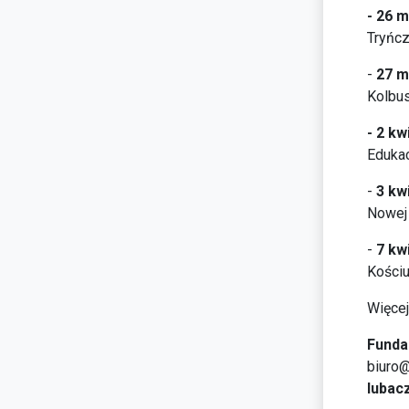
- 26 m
Tryńcz
-
27 m
Kolbus
- 2 kw
Edukac
-
3 kw
Nowej 
-
7 kw
Kościu
Więcej
Funda
biuro@
lubacz