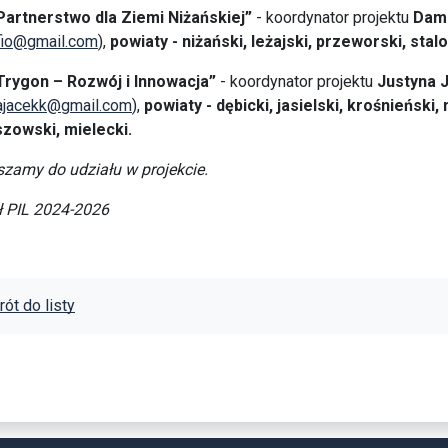
Partnerstwo dla Ziemi Niżańskiej”
- koordynator projektu
Dam
fio@gmail.com
),
powiaty - niżański, leżajski, przeworski, sta
Trygon – Rozwój i Innowacja”
- koordynator projektu
Justyna 
najacekk@gmail.com
),
powiaty - dębicki, jasielski, krośnieńsk
szowski, mielecki.
zamy do udziału w projekcie.
ł PIL 2024-2026
ót do listy