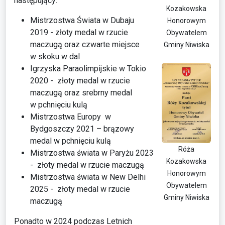
następujący:
Kozakowska
Mistrzostwa Świata w Dubaju
Honorowym
2019 - złoty medal w rzucie
Obywatelem
maczugą oraz czwarte miejsce
Gminy Niwiska
w skoku w dal
Igrzyska Paraolimpijskie w Tokio
2020 - złoty medal w rzucie
maczugą oraz srebrny medal
w pchnięciu kulą
Mistrzostwa Europy w
Bydgoszczy 2021 – brązowy
medal w pchnięciu kulą
Róża
Mistrzostwa świata w Paryżu 2023
Kozakowska
- złoty medal w rzucie maczugą
Honorowym
Mistrzostwa świata w New Delhi
Obywatelem
2025 - złoty medal w rzucie
Gminy Niwiska
maczugą
Ponadto w 2024 podczas Letnich