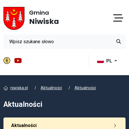
Gmina
Otw
Niwiska
Wyszukiwarka
Przyci
Panel ustawień witryny
Gmina Niwiska na YouTube
PL
niwiska.pl
Aktualności
Aktualności
Aktualności
Aktualności