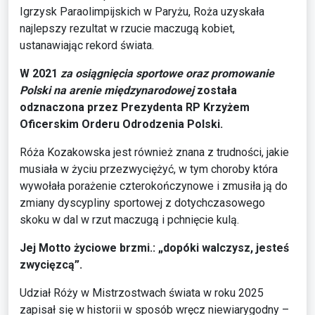
Igrzysk Paraolimpijskich w Paryżu, Roża uzyskała
najlepszy rezultat w rzucie maczugą kobiet,
ustanawiając rekord świata.
W 2021
za osiągnięcia sportowe oraz promowanie
Polski na arenie międzynarodowej
została
odznaczona przez Prezydenta RP Krzyżem
Oficerskim Orderu Odrodzenia Polski.
Róża Kozakowska jest również znana z trudności, jakie
musiała w życiu przezwyciężyć, w tym choroby która
wywołała porażenie czterokończynowe i zmusiła ją do
zmiany dyscypliny sportowej z dotychczasowego
skoku w dal w rzut maczugą i pchnięcie kulą.
Jej Motto życiowe
brzmi
.: „dopóki walczysz, jesteś
zwycięzcą”.
Udział Róży w Mistrzostwach świata w roku 2025
zapisał się w historii w sposób wręcz niewiarygodny –