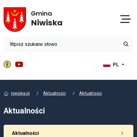
Gmina
Otw
Niwiska
Wyszukiwarka
Przyci
Panel ustawień witryny
Gmina Niwiska na YouTube
PL
niwiska.pl
Aktualności
Aktualności
Aktualności
Aktualności