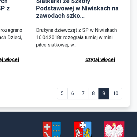
ych
Siatkarki ze Szkoły
SP z
Podstawowej w Niwiskach na
zawodach szko...
 rozegrano
Drużyna dziewcząt z SP w Niwiskach
ch Dzieci,
16.04.2018r. rozegrała turniej w mini
piłce siatkowej, w...
aj więcej
czytaj więcej
5
6
7
8
9
10