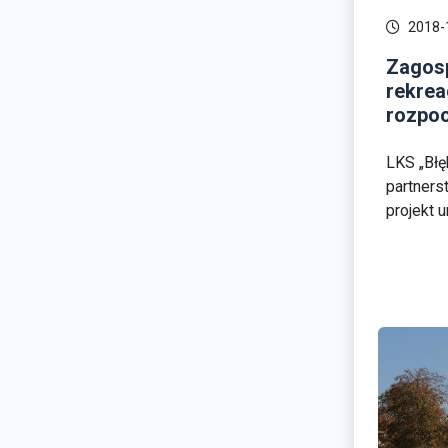
2018-
Zagos
rekrea
rozpoc
LKS „Błę
partners
projekt un