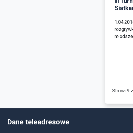
III Tu
Siatka
1.04.2018
rozgrywk
młodsze, 
Strona 9 
Dane teleadresowe