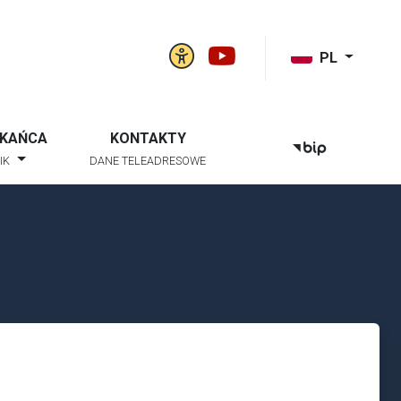
Panel ustawień witry
Gmina Niwiska na
k szukaj
PL
ZKAŃCA
KONTAKTY
BIP
IK
DANE TELEADRESOWE