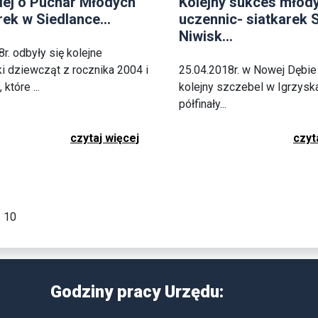
rniej o Puchar Młodych
Kolejny sukces młod
rek w Siedlance...
uczennic- siatkarek 
Niwisk...
r. odbyły się kolejne
i dziewcząt z rocznika 2004 i
25.04.2018r. w Nowej Dębie
które ...
kolejny szczebel w Igrzyska
półfinały...
czytaj więcej
czyt
z 10
Godziny pracy Urzędu: