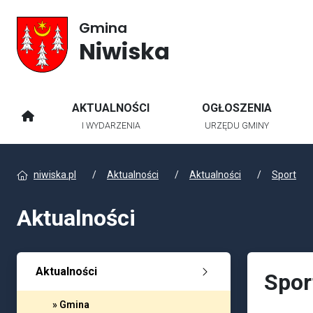
Gmina
Niwiska
AKTUALNOŚCI
OGŁOSZENIA
STRONA GŁÓWNA
I WYDARZENIA
URZĘDU GMINY
niwiska.pl
Aktualności
Aktualności
Sport
Aktualności
Aktualności
Spor
» Gmina