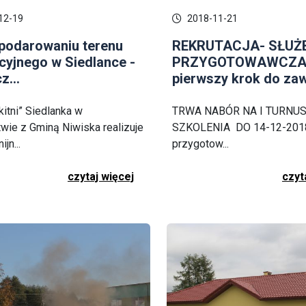
12-19
2018-11-21
podarowaniu terenu
REKRUTACJA- SŁUŻ
cyjnego w Siedlance -
PRZYGOTOWAWCZA 
z...
pierwszy krok do zaw
kitni” Siedlanka w
TRWA NABÓR NA I TURNU
twie z Gminą Niwiska realizuje
SZKOLENIA DO 14-12-2018
ijn...
przygotow...
czytaj więcej
czyt