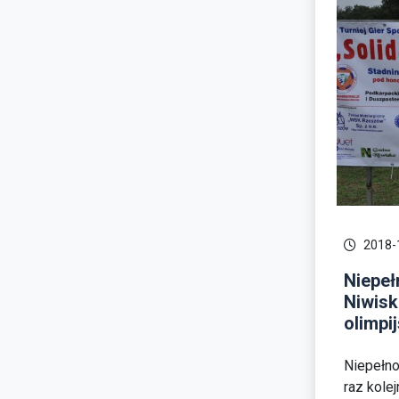
2018-
Niepeł
Niwisk
olimpij
Niepełno
raz kole