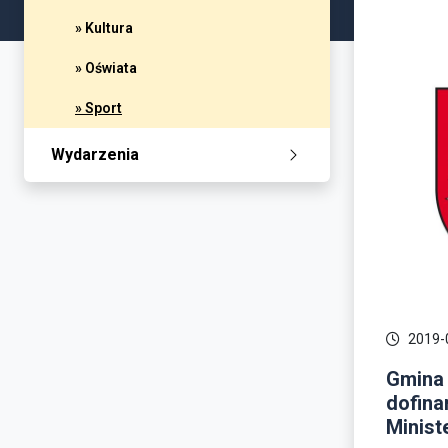
» Kultura
» Oświata
» Sport
Wydarzenia
2019-
Gmina 
dofina
Minist