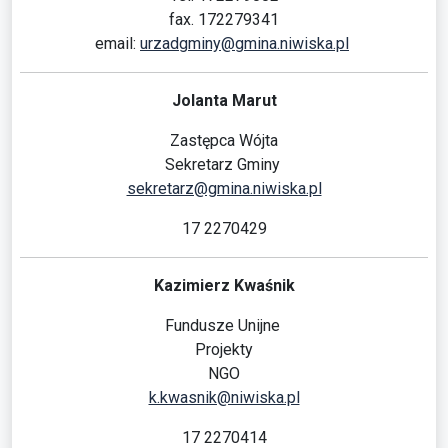
fax. 172279341
email:
urzadgminy@gmina.niwiska.pl
Jolanta Marut
Zastępca Wójta
Sekretarz Gminy
sekretarz@gmina.niwiska.pl
17 2270429
Kazimierz Kwaśnik
Fundusze Unijne
Projekty
NGO
k.kwasnik@niwiska.pl
17 2270414