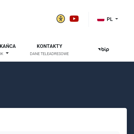
Panel ustawień witry
Gmina Niwiska na
k szukaj
PL
ZKAŃCA
KONTAKTY
BIP
IK
DANE TELEADRESOWE