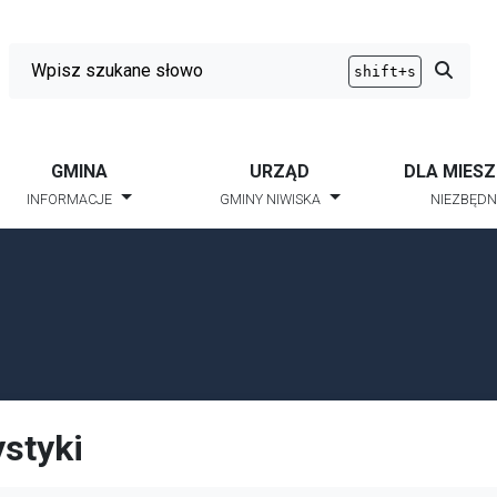
Wyszukiwarka
Przycis
shift+s
GMINA
URZĄD
DLA MIES
INFORMACJE
GMINY NIWISKA
NIEZBĘDN
ystyki