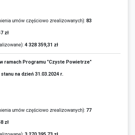
ienia umów częściowo zrealizowanych):
83
47
zł
alizowane):
4 328 359,31
zł
a w ramach Programu "Czyste Powietrze"
stanu na dzień 31.03.2024 r.
ienia umów częściowo zrealizowanych):
77
8 zł
alizowane):
3 270 395,73
zł