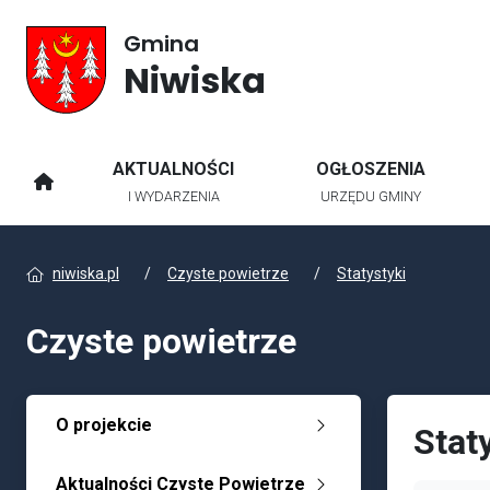
Gmina
Niwiska
AKTUALNOŚCI
OGŁOSZENIA
STRONA GŁÓWNA
I WYDARZENIA
URZĘDU GMINY
niwiska.pl
Czyste powietrze
Statystyki
Czyste powietrze
O projekcie
Stat
Aktualności Czyste Powietrze