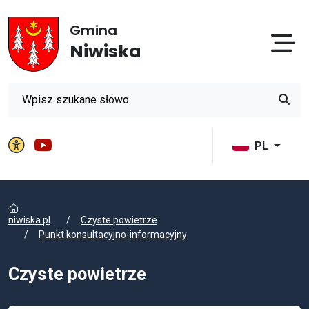
Gmina
Otw
Niwiska
Wyszukiwarka
Przyci
Panel ustawień witryny
Gmina Niwiska na YouTube
PL
niwiska.pl
Czyste powietrze
Punkt konsultacyjno-informacyjny
Czyste powietrze