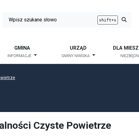
Wyszukiwarka
Przycis
shift+s
GMINA
URZĄD
DLA MIES
INFORMACJE
GMINY NIWISKA
NIEZBĘDN
owietrze
alności Czyste Powietrze