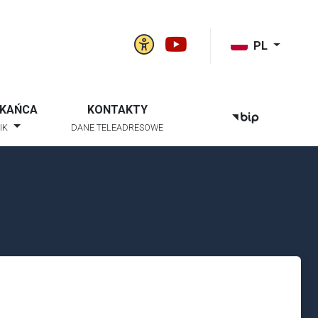
Panel ustawień witry
Gmina Niwiska na
k szukaj
PL
ZKAŃCA
KONTAKTY
BIP
IK
DANE TELEADRESOWE