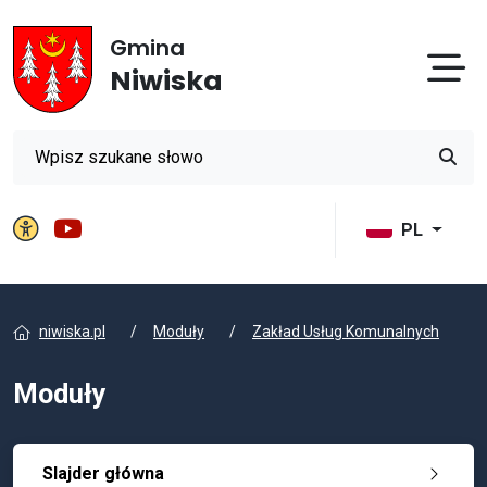
Gmina
Otw
Niwiska
Wyszukiwarka
Przyci
Panel ustawień witryny
Gmina Niwiska na YouTube
PL
niwiska.pl
Moduły
Zakład Usług Komunalnych
Moduły
Slajder główna