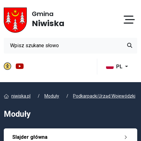
Gmina
Otw
Niwiska
Wyszukiwarka
Przyci
Panel ustawień witryny
Gmina Niwiska na YouTube
PL
niwiska.pl
Moduły
Podkarpacki Urząd Wojewódzki
Moduły
Slajder główna