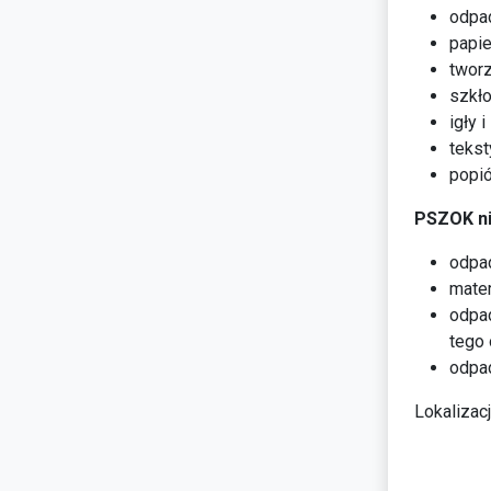
odpa
papier
twor
szkło
igły 
tekst
popió
PSZOK ni
odpa
mater
odpa
tego
odpad
Lokalizac