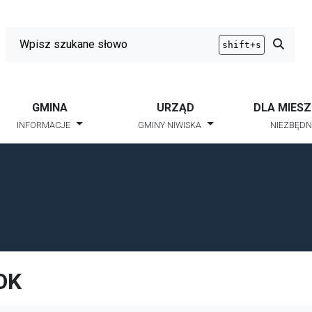
Wyszukiwarka
Przycis
shift+s
GMINA
URZĄD
DLA MIES
INFORMACJE
GMINY NIWISKA
NIEZBĘDN
OK