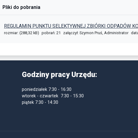
Pliki do pobrania
REGULAMIN PUNKTU SELEKTYWNEJ ZBIÓRKI ODPADÓW KO
rozmiar: (288,32 kB)
pobrań: 21
załączył: Szymon Pruś, Administrator
dat
Godziny pracy Urzędu:
poniedziałek
7:30 - 16:30
wtorek - czwartek 7:30 - 15:30
piątek
7:30 - 14:30