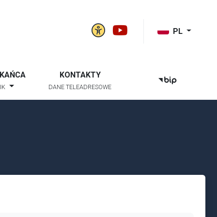
Panel ustawień witry
Gmina Niwiska na
k szukaj
PL
ZKAŃCA
KONTAKTY
BIP
IK
DANE TELEADRESOWE