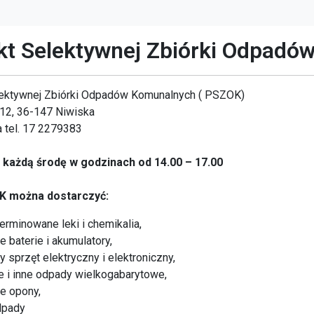
kt Selektywnej Zbiórki Odpadó
ektywnej Zbiórki Odpadów Komunalnych ( PSZOK)
12, 36-147 Niwiska
a tel. 17 2279383
 każdą środę w godzinach od 14.00 – 17.00
 można dostarczyć:
erminowane leki i chemikalia,
e baterie i akumulatory,
y sprzęt elektryczny i elektroniczny,
 i inne odpady wielkogabarytowe,
e opony,
dpady