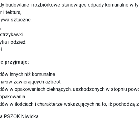
dy budowlane i rozbiórkowe stanowiące odpady komunalne w ty
 i tektura,
zywa sztuczne,
,
i strzykawki
ylia i odzież
ł
e przyjmuje:
dów innych niż komunalne
iałów zawierających azbest
dów w opakowaniach cieknących, uszkodzonych w stopniu powod
 opakowania
ów w ilościach i charakterze wskazujących na to, iż pochodzą z
ja PSZOK Niwiska