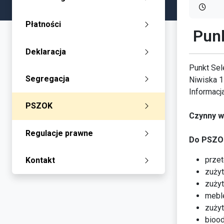
Płatności
Pun
Deklaracja
Punkt Sel
Segregacja
Niwiska 1
Informacj
PSZOK
Czynny w
Regulacje prawne
Do PSZOK
przet
Kontakt
zużyt
zużyt
meble
zużyt
bioo