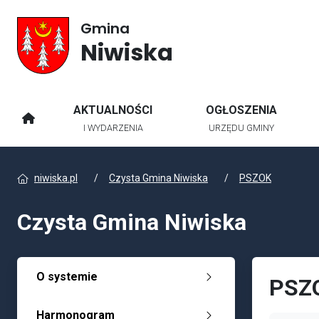
Gmina
Niwiska
AKTUALNOŚCI
OGŁOSZENIA
STRONA GŁÓWNA
I WYDARZENIA
URZĘDU GMINY
niwiska.pl
Czysta Gmina Niwiska
PSZOK
Czysta Gmina Niwiska
O systemie
PSZ
Harmonogram